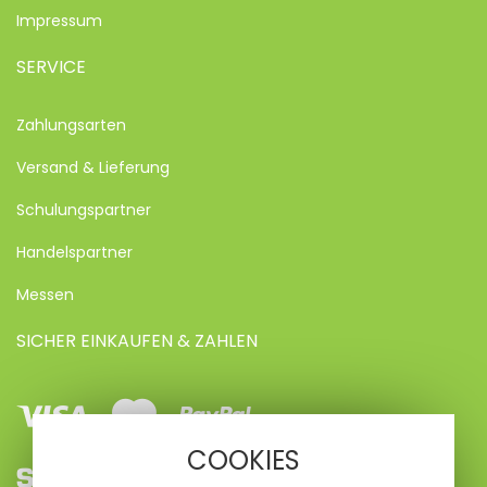
Impressum
SERVICE
Zahlungsarten
Versand & Lieferung
Schulungspartner
Handelspartner
Messen
SICHER EINKAUFEN & ZAHLEN
Visa
Mastercard
Paypal
COOKIES
SEPA
Vorkasse
Kreditkarte