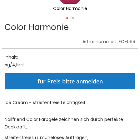
Color Harmonie
Color Harmonie
Skip
to
the
Artikelnummer:
FC-069
beginning
of
Inhalt:
the
5g/4,5ml
images
gallery
für Preis bitte anmelden
Ice Cream - streifenfreie Leichtigkeit
Nailfriend Color Farbgele zeichnen sich durch perfekte
Deckkraft,
streifenfreies u. müheloses Auftragen,