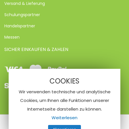
Versand & Lieferung
Schulungspartner
Handelspartner
Messen
SICHER EINKAUFEN & ZAHLEN
Visa
Mastercard
Paypal
COOKIES
SEPA
Vorkasse
Kreditkarte
Wir verwenden technische und analytische
Lastschrifteinzug
Cookies, um Ihnen alle Funktionen unserer
Internetseite darstellen zu können.
Weiterlesen
© 2020 Nailfriend