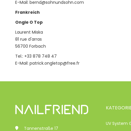
E-Mail:
bernd@sohnundsohn.com
Frankreich
Ongle O Top
Laurent Miska
81 rue d'arras
56700 Forbach
Tel.: +33 878 748 47
E-Mail:
patrick.ongletop@free.fr
KATEGORI
UV System 
Tannenstraße 17