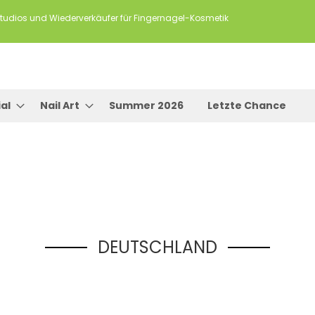
tudios und Wiederverkäufer für Fingernagel-Kosmetik
al
Nail Art
Summer 2026
Letzte Chance
DEUTSCHLAND