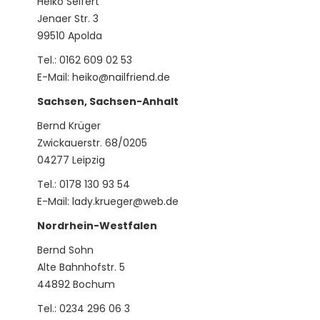
Heiko Seifert
Jenaer Str. 3
99510 Apolda
Tel.: 0162 609 02 53
E-Mail:
heiko@nailfriend.de
Sachsen, Sachsen-Anhalt
Bernd Krüger
Zwickauerstr. 68/0205
04277 Leipzig
Tel.: 0178 130 93 54
E-Mail:
lady.krueger@web.de
Nordrhein-Westfalen
Bernd Sohn
Alte Bahnhofstr. 5
44892 Bochum
Tel.: 0234 296 06 3