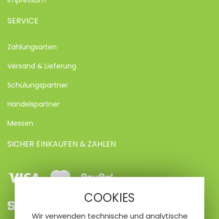
Impressum
SERVICE
Zahlungsarten
Versand & Lieferung
Schulungspartner
Handelspartner
Messen
SICHER EINKAUFEN & ZAHLEN
Visa
Mastercard
Paypal
COOKIES
SEPA
Vorkasse
Kreditkarte
Wir verwenden technische und analytische