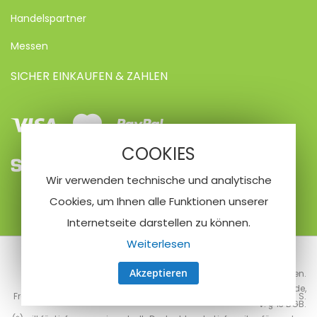
Handelspartner
Messen
SICHER EINKAUFEN & ZAHLEN
Visa
Mastercard
Paypal
COOKIES
SEPA
Vorkasse
Kreditkarte
Wir verwenden technische und analytische
Lastschrifteinzug
Cookies, um Ihnen alle Funktionen unserer
Internetseite darstellen zu können.
Weiterlesen
© 2020 Nailfriend
Akzeptieren
Alle Preise exkl. gesetzl. MwSt., exkl. Versandkosten.
Ein Verkauf erfolgt nur an Unternehmer, Gewerbebetreibende,
Freiberuflicher, öffentliche Institutionen und nicht an Verbraucher i. S.
v. § 13 BGB.