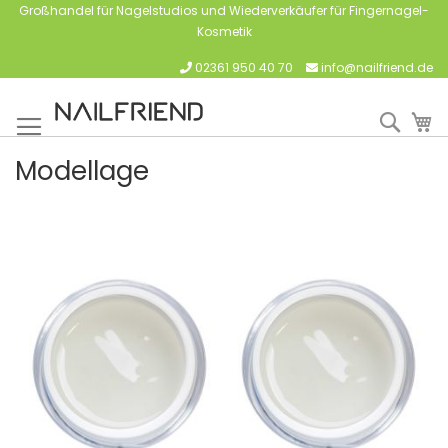
Großhandel für Nagelstudios und Wiederverkäufer für Fingernagel-
Kosmetik
02361 950 40 70
info@nailfriend.de
Such
M
Modellage