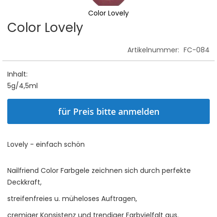
Color Lovely
Color Lovely
Skip
to
the
Artikelnummer:
FC-084
beginning
of
Inhalt:
the
5g/4,5ml
images
gallery
für Preis bitte anmelden
Lovely - einfach schön
Nailfriend Color Farbgele zeichnen sich durch perfekte
Deckkraft,
streifenfreies u. müheloses Auftragen,
cremiger Konsistenz und trendiger Farbvielfalt aus.