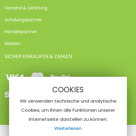
Versand & Lieferung
Schulungspartner
Handelspartner
Messen
SICHER EINKAUFEN & ZAHLEN
Visa
Mastercard
Paypal
COOKIES
SEPA
Vorkasse
Kreditkarte
Wir verwenden technische und analytische
Lastschrifteinzug
Cookies, um Ihnen alle Funktionen unserer
Internetseite darstellen zu können.
Weiterlesen
© 2020 Nailfriend