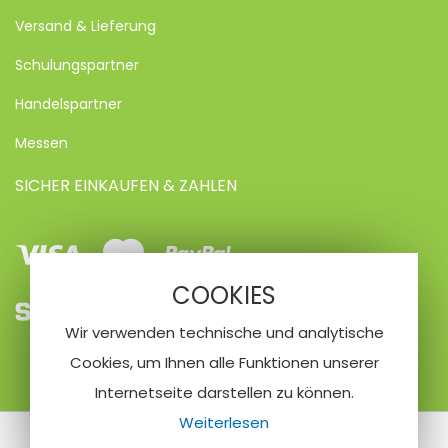
Versand & Lieferung
Schulungspartner
Handelspartner
Messen
SICHER EINKAUFEN & ZAHLEN
Visa
Mastercard
Paypal
COOKIES
SEPA
Vorkasse
Kreditkarte
Wir verwenden technische und analytische
Lastschrifteinzug
Cookies, um Ihnen alle Funktionen unserer
Internetseite darstellen zu können.
Weiterlesen
© 2020 Nailfriend