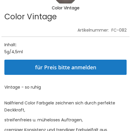
Color Vintage
Color Vintage
Skip
to
the
Artikelnummer:
FC-082
beginning
of
Inhalt:
the
5g/4,5ml
images
gallery
für Preis bitte anmelden
Vintage - so ruhig
Nailfriend Color Farbgele zeichnen sich durch perfekte
Deckkraft,
streifenfreies u. müheloses Auftragen,
cremiger Konsistenz und trendiger Farbvielfalt aus.