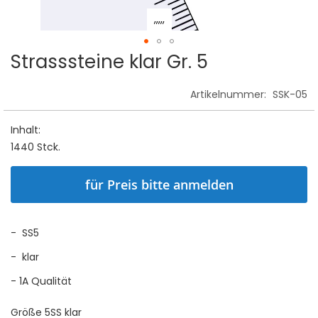
,,,,,
Strasssteine klar Gr. 5
Skip
to
the
Artikelnummer:
SSK-05
beginning
of
Inhalt:
the
1440 Stck.
images
gallery
für Preis bitte anmelden
- SS5
- klar
- 1A Qualität
Größe 5SS klar