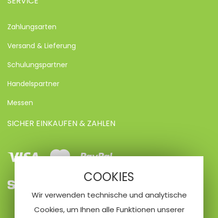
SERVICE
Zahlungsarten
Versand & Lieferung
Schulungspartner
Handelspartner
Messen
SICHER EINKAUFEN & ZAHLEN
Visa
Mastercard
Paypal
COOKIES
SEPA
Vorkasse
Kreditkarte
Wir verwenden technische und analytische
Lastschrifteinzug
Cookies, um Ihnen alle Funktionen unserer