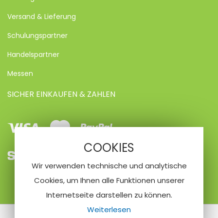
Versand & Lieferung
Schulungspartner
Handelspartner
Messen
SICHER EINKAUFEN & ZAHLEN
Visa
Mastercard
Paypal
COOKIES
SEPA
Vorkasse
Kreditkarte
Wir verwenden technische und analytische
Lastschrifteinzug
Cookies, um Ihnen alle Funktionen unserer
Internetseite darstellen zu können.
Weiterlesen
© 2020 Nailfriend