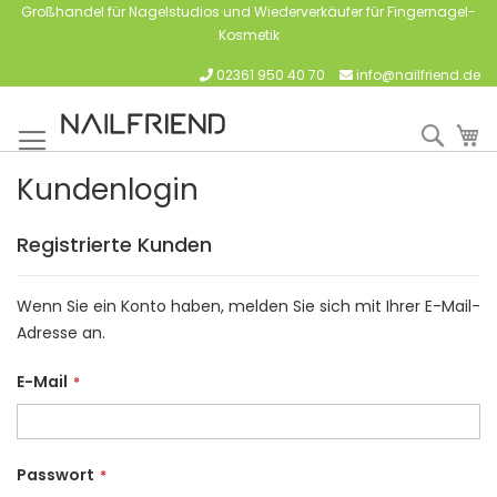
Großhandel für Nagelstudios und Wiederverkäufer für Fingernagel-
Kosmetik
02361 950 40 70
info@nailfriend.de
Such
M
Kundenlogin
Registrierte Kunden
Wenn Sie ein Konto haben, melden Sie sich mit Ihrer E-Mail-
Adresse an.
E-Mail
Passwort