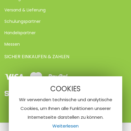
Versand & Lieferung
Schulungspartner
Handelspartner
Messen
SICHER EINKAUFEN & ZAHLEN
Visa
Mastercard
Paypal
COOKIES
SEPA
Vorkasse
Kreditkarte
Wir verwenden technische und analytische
Lastschrifteinzug
Cookies, um Ihnen alle Funktionen unserer
Internetseite darstellen zu können.
Weiterlesen
© 2020 Nailfriend