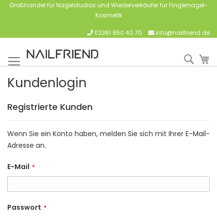
Großhandel für Nagelstudios und Wiederverkäufer für Fingernagel-
Kosmetik
02361 950 40 70
info@nailfriend.de
Such
M
Kundenlogin
Registrierte Kunden
Wenn Sie ein Konto haben, melden Sie sich mit Ihrer E-Mail-
Adresse an.
E-Mail
Passwort